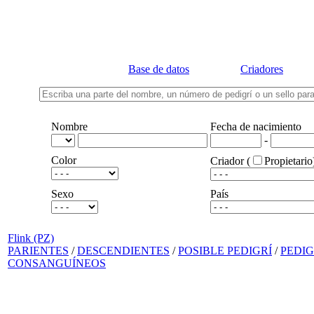
Base de datos
Criadores
Nombre
Fecha de nacimiento
-
Color
Criador (
Propietario
Sexo
País
Flink (PZ)
PARIENTES
/
DESCENDIENTES
/
POSIBLE PEDIGRÍ
/
PEDI
CONSANGUÍNEOS