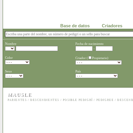
Base de datos
Criadores
Nombre
Fecha de nacimiento
-
Color
Criador (
Propietario)
Sexo
País
MAUSLE
PARIENTES
/
DESCENDIENTES
/
POSIBLE PEDIGRÍ
/
PEDIGREE
/
DESCEND