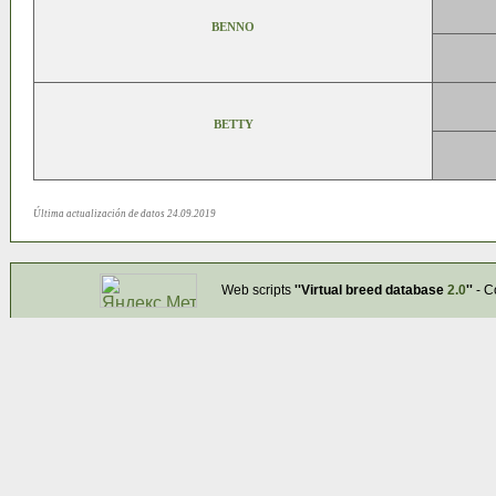
BENNO
BETTY
Última actualización de datos 24.09.2019
Web scripts
''Virtual breed database
2.0
''
- C