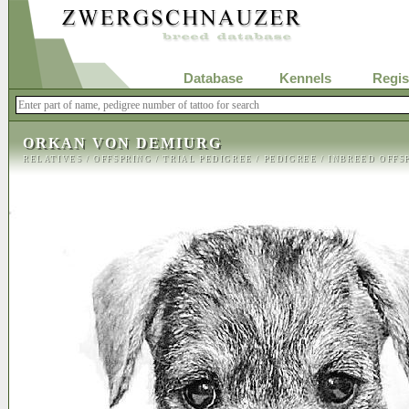
Database
Kennels
Regis
ORKAN VON DEMIURG
RELATIVES
/
OFFSPRING
/
TRIAL PEDIGREE
/
PEDIGREE
/
INBREED OFFS