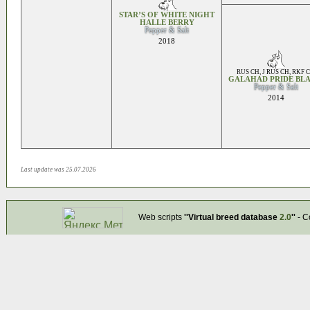
STAR’S OF WHITE NIGHT
HALLE BERRY
Pepper & Salt
2018
RUS CH
,
J RUS CH
,
RKF 
GALAHAD PRIDE BLA
Pepper & Salt
2014
Last update was 25.07.2026
Web scripts
''Virtual breed database
2.0
''
- C