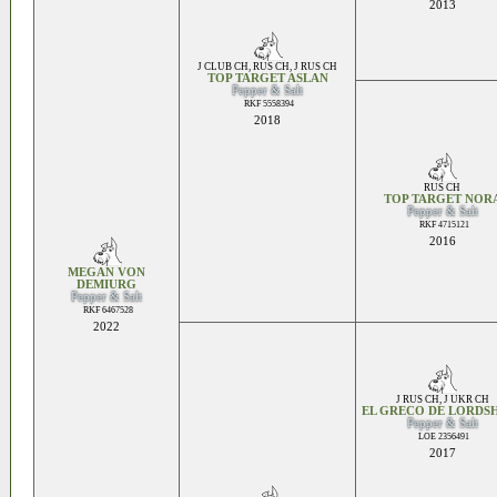
2013
J CLUB CH
,
RUS CH
,
J RUS CH
TOP TARGET ASLAN
Pepper & Salt
RKF 5558394
2018
RUS CH
TOP TARGET NOR
Pepper & Salt
RKF 4715121
2016
MEGAN VON
DEMIURG
Pepper & Salt
RKF 6467528
2022
J RUS CH
,
J UKR CH
EL GRECO DE LORDSH
Pepper & Salt
LOE 2356491
2017