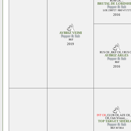
ROM CH
, ...
BRUTAL DE LORDSHI
Pepper & Salt
LOE 2300727 / RKF 471727
2016
AVBRIZ VEIMI
Pepper & Salt
RKF
2019
RUS CH , RKF CH
,
J RUS 
AVBRIZ ARGES
Pepper & Salt
RKF
2016
INT CH
,
CLUB CH
,
AZE CH
,
CH
,
Club Winner
, ...
TOP TARGET SHER
Pepper & Salt
RKF 3673814