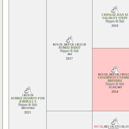
CHINGIZ-HAN IZ
SALSKOY STEPI
Pepper & Salt
2010
RUS CH , RKF CH
,
J RUS CH
AVBRIZ BARIT
Pepper & Salt
RKF
2017
RUS CH , RKF CH
,
J RUS 
CHAMPION'S FAMI
BRINDISI
Pepper & Salt
LV, EST, RKF
2014
J RUS CH
AVBRIZ DIAMON FOR
KIRBULL'S
Pepper & Salt
RKF 6370634
2021
INT CH
,
BEL CH
,
LTU CH
,
LV