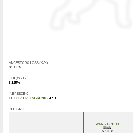
ANCESTORS LOSS (AVK)
88.71 %
COI (WRIGHT)
3.125%
INBREEDING
TOLLI V. ERLENGRUND
- 4 : 3
PEDIGREE
IWAN V.D. TREU
Black
SPZ 01333