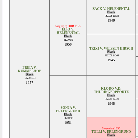
ZACK V. HELENENTAL
Black
PSZ ZS 18826
1948
Sieger(in) DDR 1955
ELIO V.
HELENENTAL
Black
SPZ 0178
1950
TRIXI V. WEISSEN HIRSCH
Black
PSZ ZS 14263
1945
FREIA V.
KÜMMELHOF
Black
SPZ 01653
1957
KLODO V.D.
THÜRINGERPFORTE
Black
PSZ ZS 20723
1948
SONJA V.
ERLENGRUND
Black
SPZ 0719
1951
Sieger(in) 1950
TOLLI V. ERLENGRUND
Black