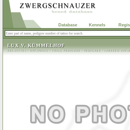
Database
Kennels
Regis
LUX V. KÜMMELHOF
RELATIVES
/
OFFSPRING
/
TRIAL PEDIGREE
/
PEDIGREE
/
INBREED OFFS