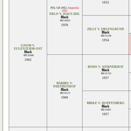
1955
POL CH 1962
,
Sieger(in)
1961
ERLO V. HAUS AHL
Black
SPZ 02055
1959
ZILLY V. ERLENGRUND
Black
SPZ 01138
1954
GNOM V.
EULENTURM-OST
Black
SPZ 02406
1962
BODO V. WERNERHOF
Black
SPZ 01733
1957
BÄRBEL V.
PARTHENHOF
Black
SPZ 02175
1960
BIRKE V. HOPFENBERG
Black
SPZ 01667
1957