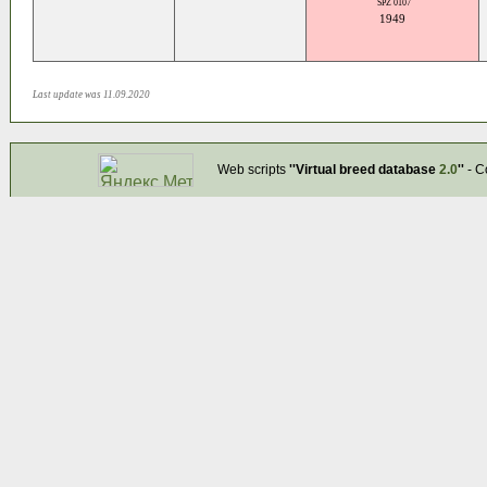
SPZ 0107
1949
Last update was 11.09.2020
Web scripts
''Virtual breed database
2.0
''
- C