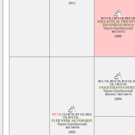
2011
RUS CH
,
J RUS CH
,
RKF CH
ADELANTE AL TRIUNFO
TAGANIEGO ROGA
Черно-Серебристый
RKF 2555721
2009
BUL CH
,
MCO CH
,
RUS CH
,
S
CH
,
J RUS CH
SASQUEHANNA DERE
Черно-Серебристый
PKR 82612 / RKF 1689745
2004
INT CH
,
CLUB CH
,
BY CH
,
MDA
CH
,
RUS CH
, ...
FLER PARK AKVAMARIN
Черно-Серебристый
RKF 1869796
2005