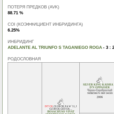
ПОТЕРЯ ПРЕДКОВ (AVK)
88.71 %
COI (КОЭФФИЦИЕНТ ИНБРИДИНГА)
6.25%
ИНБРИДИНГ
ADELANTE AL TRIUNFO S TAGANIEGO ROGA
- 3 : 
РОДОСЛОВНАЯ
SILVER KING KAISHA 
D'N OPPASSER
Черно-Серебристый
NHSB2598176 / RKF 1945305
2006
INT CH
,
CLUB CH
,
EA W `11
,
J
CLUB CH
,
GEO CH
, ...
BOSACHUSO VIVAT