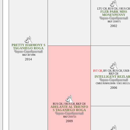
LTU CH
,
RUS CH
,
J RUS CH
FLER PARK MISS
MONEYPENNY
Черно-Серебристый
RKF 1359571
2002
PRETTY HARMONY S
TAGANIEGO ROGA
Черно-Серебристый
RKF 3871996
2014
INT CH
,
BY CH
,
RUS CH
,
UKR
RKF CH
INTELLIGENT REZLA
Черно-Серебристый
CMKU/KM/6130/06 / UKU.002121
2006
RUS CH
,
J RUS CH
,
RKF CH
ADELANTE AL TRIUNFO
S TAGANIEGO ROGA
Черно-Серебристый
RKF 2555721
2009