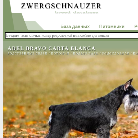
База данных
Питомники
Р
ADEL BRAVO CARTA BLANCA
РОДСТВЕННЫЕ СВЯЗИ
/
ПОТОМКИ
/
ПОДБОР ПАРЫ
/
РОДОСЛОВНАЯ
/
ИН