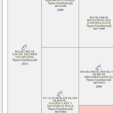
SEREBRYANY KOROL
Черно-Серебристый
RKF 2241094
2008
RUS CH
,
UKR CH
BOSACHUSO AYA
OVATSIYA OLIVII
Черно-Серебристый
RKF 1749999
RUS CH
,
J RUS CH
GOLTIF TRIUMPH
VAN HELSING
Черно-Серебристый
2013
RUS CH
,
UKR CH
,
J RUS CH
,
J
CH
,
RKF CH
DREAMKISS KINGLY
Черно-Серебристый
RKF 2595479
2009
INT CH
,
CLUB CH
,
AZE CH
,
GEO
CH
,
RUS CH
, ...
GOLDEN LADY S
TAGANIEGO ROGA
Черно-Серебристый
RKF 3058618