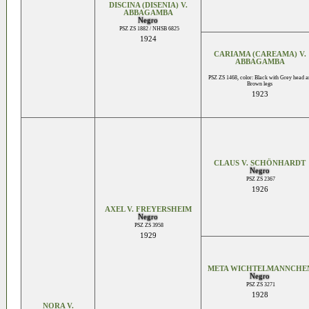
DISCINA (DISENIA) V.
ABBAGAMBA
Negro
PSZ ZS 1882 / NHSB 6825
1924
CARIAMA (CAREAMA) V.
ABBAGAMBA
PSZ ZS 1468, color: Black with Grey head a
Brown legs
1923
CLAUS V. SCHÖNHARDT
Negro
PSZ ZS 2367
1926
AXEL V. FREYERSHEIM
Negro
PSZ ZS 3958
1929
META WICHTELMANNCHE
Negro
PSZ ZS 3271
1928
NORA V.