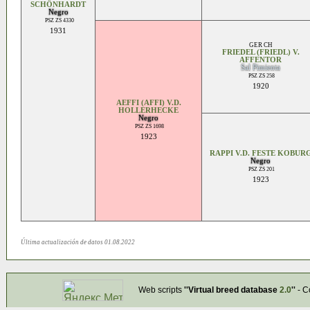
SCHÖNHARDT
Negro
PSZ ZS 4330
1931
GER CH
FRIEDEL (FRIEDL) V.
AFFENTOR
Sal Pimienta
PSZ ZS 258
1920
AEFFI (AFFI) V.D.
HOLLERHECKE
Negro
PSZ ZS 1698
1923
RAPPI V.D. FESTE KOBUR
Negro
PSZ ZS 201
1923
Última actualización de datos 01.08.2022
Web scripts
''Virtual breed database
2.0
''
- C