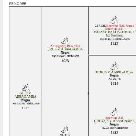
PEDIGREE
GER CH
,
Sieger(in) 1926
,
Jugend
Sieger(in) 1924
FATZKE BALTISCHHORT
Sal Pimienta
PSZ ZS 1471 / DHStB 3360/29
1923
2 x Sieger(in) 1926, 1928
EROS V. ABBAGAMBA
Negro
PSZ ZS 2066 / SHSB 29798
1925
DORIS V. ABBAGAMBA
Negro
PSZ ZS 1710
1924
GIFF V.
ABBAGAMBA
Negro
PSZ ZS 2541 / SHSB 29799
1927
Sieger(in) 1925
CROCUS V. ABBAGAMBA
Negro
PSZ ZS 1459 / NHSB 6824
1923
NLD CH