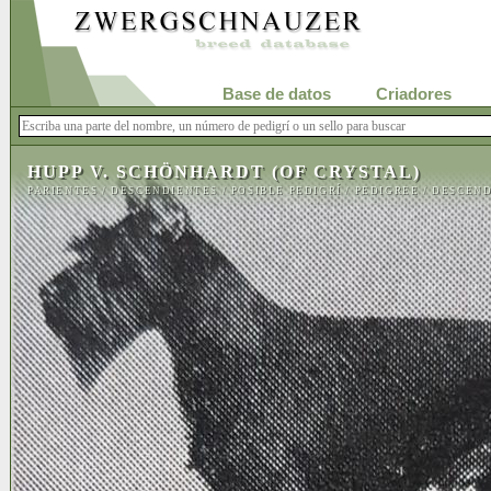
Base de datos
Criadores
HUPP V. SCHÖNHARDT (OF CRYSTAL)
PARIENTES
/
DESCENDIENTES
/
POSIBLE PEDIGRÍ
/
PEDIGREE
/
DESCEND