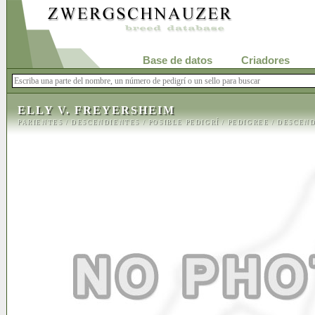
Base de datos
Criadores
ELLY V. FREYERSHEIM
PARIENTES
/
DESCENDIENTES
/
POSIBLE PEDIGRÍ
/
PEDIGREE
/
DESCEND