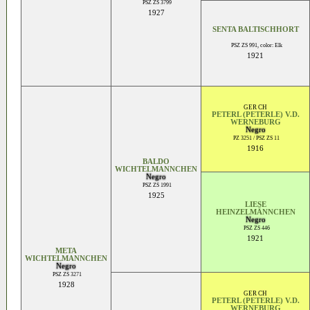
PSZ ZS 3799
1927
SENTA BALTISCHHORT
PSZ ZS 991, color: Elk
1921
GER CH
PETERL (PETERLE) V.D.
WERNEBURG
Negro
PZ 3251 / PSZ ZS 11
1916
BALDO
WICHTELMANNCHEN
Negro
PSZ ZS 1991
1925
LIESE
HEINZELMÄNNCHEN
Negro
PSZ ZS 446
1921
META
WICHTELMANNCHEN
Negro
PSZ ZS 3271
1928
GER CH
PETERL (PETERLE) V.D.
WERNEBURG