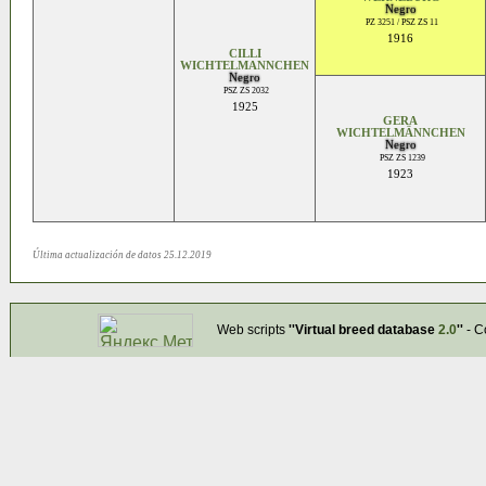
Negro
PZ 3251 / PSZ ZS 11
1916
CILLI
WICHTELMANNCHEN
Negro
PSZ ZS 2032
1925
GERA
WICHTELMÄNNCHEN
Negro
PSZ ZS 1239
1923
Última actualización de datos 25.12.2019
Web scripts
''Virtual breed database
2.0
''
- C