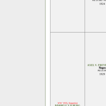
PSZ ZS 1882 / N
1924
AXEL V. FRE
Negro
PSZ ZS 39
1929
WW '1935
,
Sieger(in)
BÄRBELE V.D.BURG