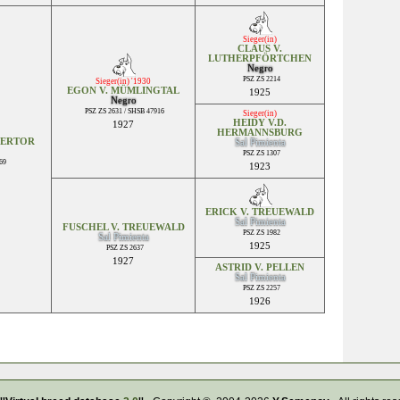
Sieger(in)
CLAUS V.
LUTHERPFÖRTCHEN
Negro
PSZ ZS 2214
Sieger(in) '1930
EGON V. MÜMLINGTAL
1925
Negro
PSZ ZS 2631 / SHSB 47916
Sieger(in)
HEIDY V.D.
1927
HERMANNSBURG
GERTOR
Sal Pimienta
PSZ ZS 1307
69
1923
ERICK V. TREUEWALD
Sal Pimienta
FUSCHEL V. TREUEWALD
PSZ ZS 1982
Sal Pimienta
1925
PSZ ZS 2637
1927
ASTRID V. PELLEN
Sal Pimienta
PSZ ZS 2257
1926