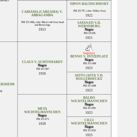
HSB 6825
NIPON BALTISCHHORT
PSZ ZS 787, color: Yellow-Gray
CARIAMA (CAREAMA) V.
ABBAGAMBA
1922
PSZ ZS 1468, color: Black with Grey head
SATANATI V.D.
and Brown legs
WERNEBURG
1923
Negro
PSZ ZS 636
1921
Sieger(in)
BENNO V. INTZEPLATZ
Negro
CLAUS V. SCHÖNHARDT
PSZ ZS 1498
Negro
1923
PSZ ZS 2367
1926
AEFFI (AFFI) V.D.
HOLLERHECKE
Negro
YERSHEIM
PSZ ZS 1698
1923
58
BALDO
WICHTELMANNCHEN
Negro
PSZ ZS 1991
META
WICHTELMANNCHEN
1925
Negro
PSZ ZS 3271
CILLI
WICHTELMANNCHEN
1928
Negro
PSZ ZS 2032
1925