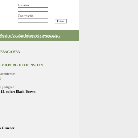
Usuario
Contraseña
Mostrar/ocultar búsqueda avanzada ↓
 ABBAGAMBA
 V.D.BURG HELDENSTEIN
acimiento:
3
 pedigree:
15, color: Black-Brown
a Gruener