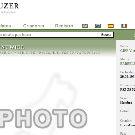
datos
Criadores
Registro
ENTWIEL
Padre:
GIFF V.
PEDIGRÍ
/
PEDIGREE
/
DESCENDIENTES CONSANGUÍNEOS
Madre:
BÄRBELE
Fecha de n
20.09.193
Número de
PSZ ZS 52
Sexo:
Hembra
Color:
Criador:
Frau Ann
País: