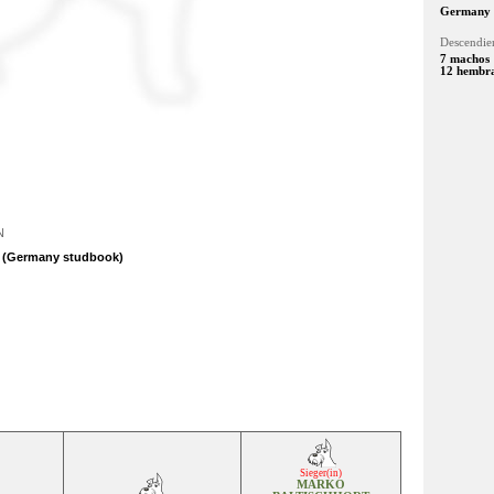
Germany
Descendien
7 machos
12 hembr
N
h (Germany studbook)
Sieger(in)
MARKO