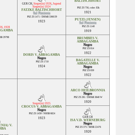
BALTISCHHORT
GER CH
,
Sieger(in) 1926
,
Jugend
Sieger(in) 1924
PSZ ZS 750, color: Elk
FATZKE BALTISCHHORT
1921
Sal Pimienta
PSZ ZS 1471 / DHStB 3360/29
PUTZI (JENSEN)
1923
Sal Pimienta
PSZ ZS 1140
926, 1928
BAGAMBA
1919
HSB 29798
BRUMBIES V.
ABBAGAMBA
Negro
PSZ ZS 814
1922
DORIS V. ABBAGAMBA
Negro
BAGATELLE V.
PSZ ZS 1710
ABBAGAMBA
1924
Negro
PSZ ZS 659
1922
ARCO HEILBRONNIA
Negro
PSZ ZS 281 / DHStB 3848 W
1920
Sieger(in) 1925
CROCUS V. ABBAGAMBA
Negro
PSZ ZS 1459 / NHSB 6824
GER CH
1923
ISA V.D. WERNEBURG
H
Negro
ENIA) V.
PSZ ZS 375 / SHSB 22476
MBA
1920