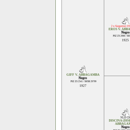
2 x Sieger(in) 1
EROS V. AB
Negro
PSZ ZS 2066 / S
1925
GIFF V. ABBAGAMBA
Negro
PSZ ZS 2541 / SHSB 29799
1927
NLD C
DISCINA (DIS
ABBAGA
Negro