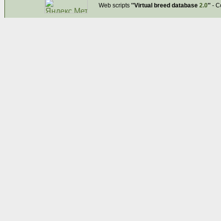
Web scripts
''Virtual breed database
2.0
''
- C