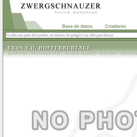
Base de datos
Criadores
EROS V.D. HOFFERBERTAUE
PARIENTES
/
DESCENDIENTES
/
POSIBLE PEDIGRÍ
/
PEDIGREE
/
DESCEND