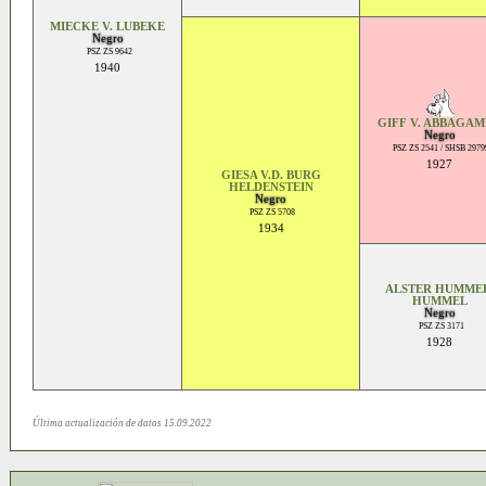
MIECKE V. LUBEKE
Negro
PSZ ZS 9642
1940
GIFF V. ABBAGA
Negro
PSZ ZS 2541 / SHSB 2979
1927
GIESA V.D. BURG
HELDENSTEIN
Negro
PSZ ZS 5708
1934
ALSTER HUMME
HUMMEL
Negro
PSZ ZS 3171
1928
Última actualización de datos 15.09.2022