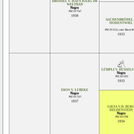
DROSSEL V. HAUS HAAG IM
WELTBAD
Negro
PSZ ZS 7547
1938
ASCHENBRÖDEL 
HOHENTWIEL
PSZ ZS 5215, color: Black-B
1933
LÜMPLI V. DÜSSELS
Negro
PSZ ZS 5355
1933
EROS V. LUBEKE
Negro
PSZ ZS 7537
1937
GIESA V.D. BUR
HELDENSTEIN
Negro
PSZ ZS 5708
1934