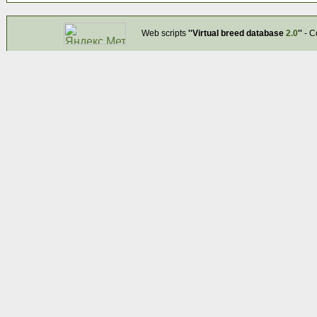
Web scripts
''Virtual breed database
2.0
''
- C